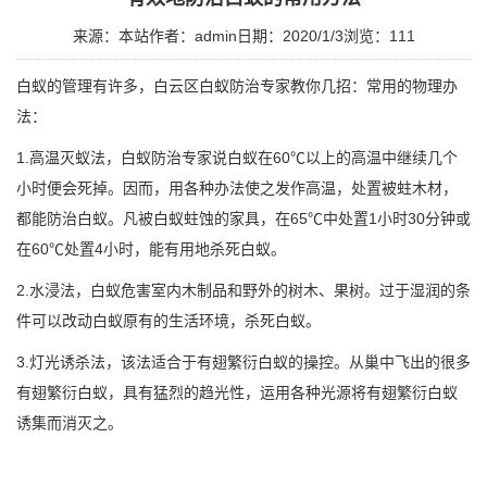
来源：本站
作者：admin
日期：2020/1/3
浏览：
111
白蚁的管理有许多，
白云区白蚁防治
专家教你几招：常用的物理办
法：
1.
高温灭蚁
法，白蚁防治专家说白蚁在60℃以上的高温中继续几个
小时便会死掉。因而，用各种办法使之发作高温，处置被蛀木材，
都能防治白蚁。凡被白蚁
蛀蚀
的家具，在65℃中处置1小时30分钟或
在60℃处置4小时，能有用地杀死白蚁。
2.水浸法，白蚁危害室内木制品和野外的树木、果树。过于湿润的条
件可以改动白蚁原有的生活环境，杀死白蚁。
3.灯光诱杀法，该法适合于有翅繁衍白蚁的操控。从巢中飞出的很多
有翅繁衍白蚁，具有猛烈的趋光性，运用
各种光源
将有翅繁衍白蚁
诱集而消灭之。