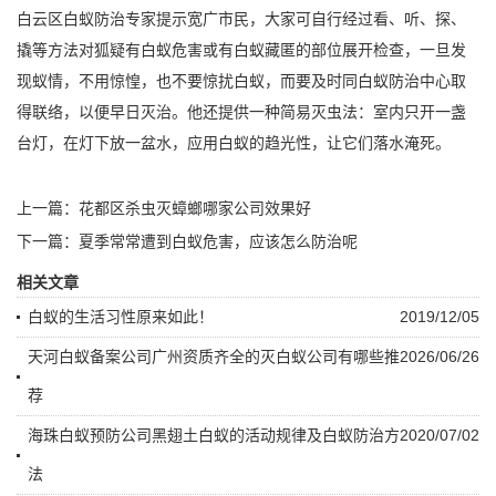
白云区白蚁防治专家提示宽广市民，大家可自行经过看、听、探、
撬等方法对狐疑有白蚁危害或有白蚁藏匿的部位展开检查，一旦发
现蚁情，不用惊惶，也不要惊扰白蚁，而要及时同白蚁防治中心取
得联络，以便早日灭治。他还提供一种简易灭虫法：室内只开一盏
台灯，在灯下放一盆水，应用白蚁的趋光性，让它们落水淹死。
上一篇：
花都区杀虫灭蟑螂哪家公司效果好
下一篇：
夏季常常遭到白蚁危害，应该怎么防治呢
相关文章
白蚁的生活习性原来如此！
2019/12/05
天河白蚁备案公司广州资质齐全的灭白蚁公司有哪些推
2026/06/26
荐
海珠白蚁预防公司黑翅土白蚁的活动规律及白蚁防治方
2020/07/02
法