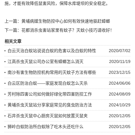
施，才能有效降低鼠害风险，保障水库堤坝的安全稳定。
上一篇：
黄埔病媒生物防控中心如何有效快速地驱赶蟑螂
下一篇：
花都消杀虫害站家里有蚊子？灭蚊小技巧请收好！
相关文章
白云灭治白蚁站说说白蚁的危害以及白蚁的特性
2020/07/02
江高杀虫灭鼠公司办公室有蟑螂怎么消灭
2020/11/19
南沙有害生物防控机构常用的灭蚊子方法有哪些
2023/12/15
白云区防治白蚁——家庭发现白蚁怎么灭杀
2024/06/06
芳村除四害公司如何做好绿化带四害防控工作
2024/08/09
黄埔杀虫灭鼠站分享家庭常见的臭虫防治方法
2024/10/29
石井杀虫灭鼠中心厨房灭鼠如何放置灭鼠夹
2020/12/05
狮岭白蚁防治所白蚁除了吃木头还吃什么
2020/12/05