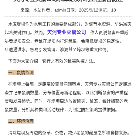
来源：本站
作者：admin
日期：2025/9/12
浏览：
18
水库堤坝作为水利工程的重要组成部分，对调节水资源、防洪减灾
天河专业灭鼠公司
起着关键作用。然而，
工作人员说鼠害严重威
胁着堤坝安全，老鼠在堤坝内打洞筑巢，会降低堤坝的稳定性，一
旦遭遇洪水，极易引发管涌、渗漏甚至垮坝等重大险情。
下面为大家介绍一套行之有效的鼠害防控方法。
一、鼠情监测
在堤坝上每隔一定距离设置鼠洞观察点，天河专业灭鼠公司定期巡
查并记录鼠洞数量、分布位置与新老程度，以此判断鼠害的严重程
度和
发展趋势
。同时，在堤坝周边放置鼠夹、鼠笼，统计捕获的老
鼠数量，分析其种类和活动规律，为制定防控策略提供依据。
二、环境治理
清除堤坝及周边的杂草、杂物，减少老鼠的藏身之所和
食物来源
。