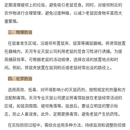
定期清理堤坝上的垃圾，避免吸引老鼠觅食。同时，对堤坝附近的
农作物进行合理管理，避免过度种植，以减少老鼠因食物丰富而大
量繁殖。
三、物理防治
在鼠害发生区域，沿堤坝布置鼠夹、鼠笼等捕鼠器械。将诱饵放置
在器械内，天河专业灭鼠公司利用老鼠的觅食习性进行诱捕。为提
高捕获效率，可根据老鼠的活动规律，选择合适的放置地点和时
间。例如，将鼠夹放置在鼠洞附近或老鼠经常出没的路径上。
四、化学防治
选用高效、低毒、对环境影响小的灭鼠药剂，按照规定的剂量和方
法配制毒饵。天河专业灭鼠公司建议将
毒饵投放
在老鼠经常活动的
区域，如鼠洞周围、堤坝角落等。投放后，要设立明显的警示标
志，防止人畜误食。此外，定期更换毒饵，避免老鼠产生抗药性。
在实际防控过程中，需综合运用多种方法，持续监测和调整防控措