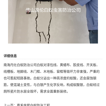
详细信息
南海丹灶白蚁防治公司
白蚁对漆包线、黄蜡布、胶皮线、开关板、
线槽板、地脚线、木门框、木地板、窗框等毁坏力非害强，严重的
也可惹起短路事故。白蚁分泌出一种高浓度的蚁酸，还会腐蚀钢
筋，使混凝土变性，与白银产生化学反响，构成蚁酸银，白蚁经过
厕所瓷片防水层全毁坏，需求全面重新装修。
上一页：
嘉禾房屋白蚁防治工程