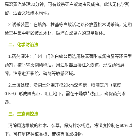
高温蒸汽处理30分钟，可有效杀死白蚁幼虫及成虫。此法无化学残
留，适合文物级木构件。
2.诱杀装置：在墙角、柱基等白蚁活动路径放置松木
诱杀箱
，定期
检查并集中销毁被蛀木材，破坏白蚁巢穴的卫星群体。
二、化学防治法
1.药剂灌注：广州上门治白蚁公司选用联苯菊酯或氟虫腈等环保型
药剂，按1:50比例稀释后，用注射器直接注入蚁道，形成药物屏
障。注意避开彩绘、碑刻等敏感区域。
2.土壤处理：沿祠堂外围开挖20cm深沟槽，喷洒氯丹（浓度
0.5%）形成隔离带，阻止地下。需在干燥季节施工，确保药剂渗
透。
三、生态调控法
清除周边堆放的
枯木、杂草
，保持排水畅通，将湿度控制在60%以
下。可在庭院种植香樟、苦楝等驱蚁植物。