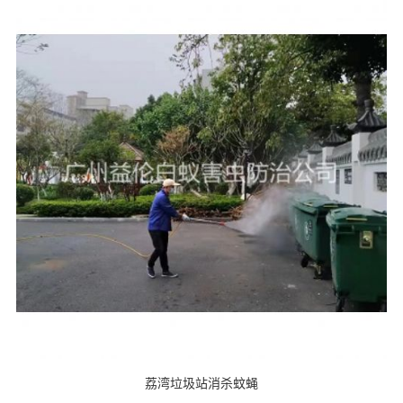
荔湾垃圾站消杀蚊蝇