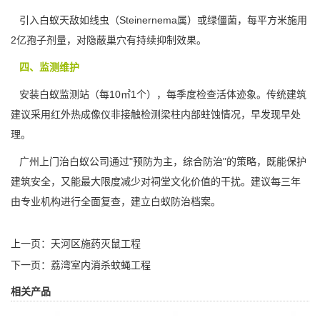
引入白蚁天敌如线虫（Steinernema属）或绿僵菌，每平方米施用
2亿孢子剂量，对隐蔽巢穴有持续抑制效果。
四、监测维护
安装白蚁监测站（每10㎡1个），每季度检查活体迹象。传统建筑
建议采用红外热成像仪非接触检测梁柱内部蛀蚀情况，早发现早处
理。
广州上门治白蚁公司通过"预防为主，综合防治"的策略，既能保护
建筑安全，又能最大限度减少对祠堂文化价值的干扰。建议每三年
由专业机构进行全面复查，建立
白蚁防治
档案。
上一页：
天河区施药灭鼠工程
下一页：
荔湾室内消杀蚊蝇工程
相关产品