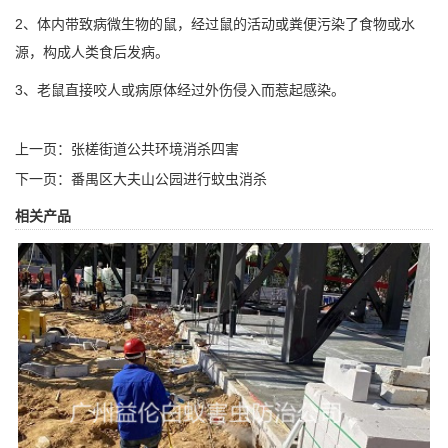
2、体内带致病微生物的鼠，经过鼠的活动或粪便污染了食物或水
源，构成人类食后发病。
3、
老鼠
直接咬人或病原体经过外伤侵入而惹起感染。
上一页：
张槎街道公共环境消杀四害
下一页：
番禺区大夫山公园进行蚊虫​消杀
相关产品