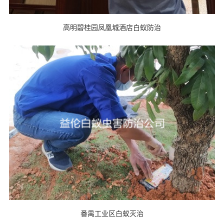
高明碧桂园凤凰城酒店白蚁防治
番禺工业区白蚁灭治