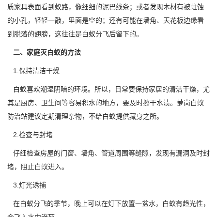
质家具表面看到蚁路，像细细的泥巴线条；或者发现木材有
被蛀蚀
的小孔，轻轻一敲，里面是空的；还有可能在墙角、天花板边缘看
到脱落的翅膀，这往往是白蚁分飞后留下的。
二、家庭灭白蚁的方法
1.保持清洁干燥
白蚁喜欢潮湿阴暗的环境。所以，日常要保持家居的
清洁干燥
，尤
其是厨房、卫生间等容易积水的地方，要及时擦干水渍。萝岗白蚁
防治站建议定期清理杂物，不给白蚁提供藏身之所。
2.检查与封堵
仔细检查房屋的门窗、墙角、管道周围等缝隙，发现有漏洞及时封
堵，阻止白蚁进入。
3.灯光诱捕
在白蚁分飞的季节，晚上可以在灯下放置一盆水，白蚁有趋光性，