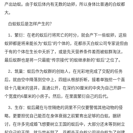
产出幼蚁。由于蚁后体内有无数的幼卵，所以身体比普通的白蚁都
大。
白蚁蚁后是怎样产生的？
1、繁衍：在老的蚁后行将死亡的时分，就会产下一些
蚁卵
，这些
蚁卵都是将来能长为“蚁后”的个体的，花都杀灭白蚁公司专家说但由
于有的个体在生长中夭折了，或是先天营养条件差而被蚁群淘汰，
最后蚁群也是将一只最能“传宗接代”的蚁继承新的“蚁后”之位了。
2、筑巢：蚁后作为蚁群的创始人，在光彩地完成了交配的任务
后，就由空中降落到空中上，四翅从根部折断，接着单独挖一个直
径十几毫米的竖井，直通公开，在深约30厘米的中央为自己开辟一
个宽度约6厘米的小房子。然后，在里面繁衍自己的后代。
3、生存：蚁后藏在与世隔绝的洞里不只仅要警惕其他动物的侵
略，更要担忧自己能否在身体衰弱之前繁育出足够的白蚁。据研
讨，在许多完成婚飞想要树立王国的蚁后中，大部分还未等到树立
起自己的王国，就与世长辞了。花都杀灭白蚁公司说白蚁为了创建