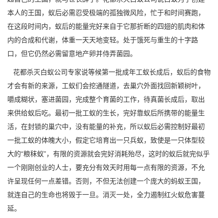
本人的王国，蚁后必需忍受极端的孤独微风险，忙于和时间赛跑，
在这段时间内，蚁后的能量完好来自于它那折断的四翅的肌肉和体
内的合成和代谢，体重一天天地变轻。处于饿死与重生的十字路
口，但它仍然必需留意地产卵并
侍弄菌园
。
花都杀灭白蚁公司
专家说等候第一批成年工蚁长成后，蚁后的食物
才会有新的来源，工蚁们会挖通隧道，去巢穴外面找回新颖树叶，
嚼成糊状，塞进菌园，完成整个育菌的工作，待真菌长成后，取出
来供给蚁后吃。最初一批工蚁的生长，完好靠蚁后所携带的能量生
活，在封锁的巢穴中，没有能量的补充，所以蚁后必需控制好最初
一批工蚁的体魄大小，假定它培育出一只兵蚁，致使是一只体型较
大的“粮秣蚁”，有限的资源就会完好消耗殆尽，这时的蚁后就完似乎
一个刚刚创业的人士，要充分有效天时用每一点有限的资源，不允
许呈现任何一点差错。否则，不但无法创建一个庞大的蚂蚁王国，
就连自己的生命也将毁于一旦。消灭一处，全力遏制红火蚁危害蔓
延。