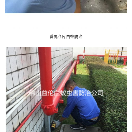
番禺仓库白蚁防治